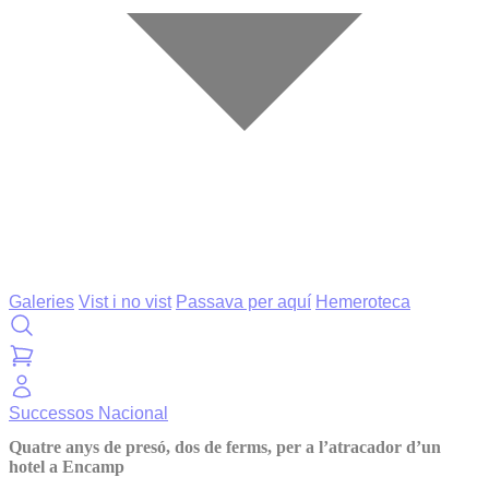
Galeries
Vist i no vist
Passava per aquí
Hemeroteca
Successos
Nacional
Quatre anys de presó, dos de ferms, per a l’atracador d’un
hotel a Encamp