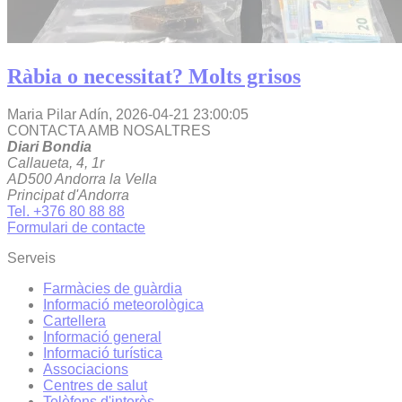
Ràbia o necessitat? Molts grisos
Maria Pilar Adín,
2026-04-21 23:00:05
CONTACTA AMB NOSALTRES
Diari Bondia
Callaueta, 4, 1r
AD500 Andorra la Vella
Principat d'Andorra
Tel. +376 80 88 88
Formulari de contacte
Serveis
Farmàcies de guàrdia
Informació meteorològica
Cartellera
Informació general
Informació turística
Associacions
Centres de salut
Telèfons d'interès