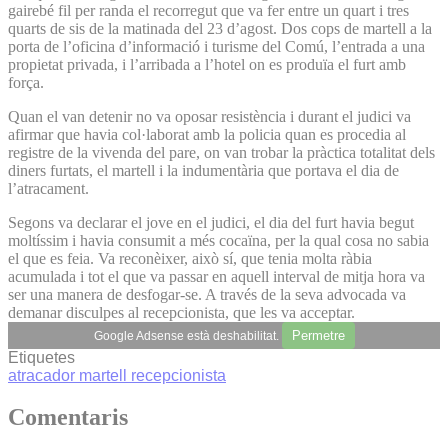
gairebé fil per randa el recorregut que va fer entre un quart i tres
quarts de sis de la matinada del 23 d’agost. Dos cops de martell a la
porta de l’oficina d’informació i turisme del Comú, l’entrada a una
propietat privada, i l’arribada a l’hotel on es produïa el furt amb
força.
Quan el van detenir no va oposar resistència i durant el judici va
afirmar que havia col·laborat amb la policia quan es procedia al
registre de la vivenda del pare, on van trobar la pràctica totalitat dels
diners furtats, el martell i la indumentària que portava el dia de
l’atracament.
Segons va declarar el jove en el judici, el dia del furt havia begut
moltíssim i havia consumit a més cocaïna, per la qual cosa no sabia
el que es feia. Va reconèixer, això sí, que tenia molta ràbia
acumulada i tot el que va passar en aquell interval de mitja hora va
ser una manera de desfogar-se. A través de la seva advocada va
demanar disculpes al recepcionista, que les va acceptar.
Permetre
Google Adsense està deshabilitat.
Etiquetes
atracador
martell
recepcionista
Comentaris