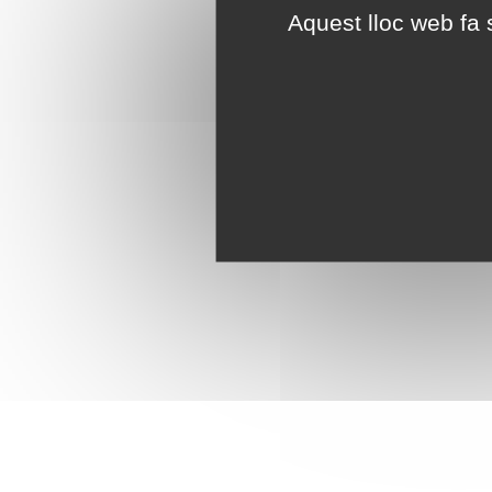
Aquest lloc web fa s