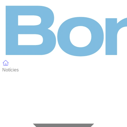
Panell de gestió de galetes
Notícies