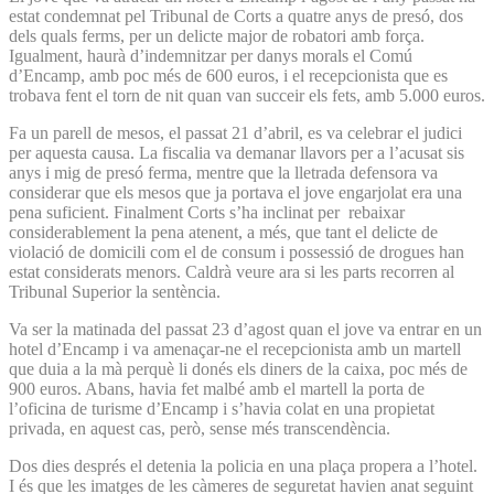
estat condemnat pel Tribunal de Corts a quatre anys de presó, dos
dels quals ferms, per un delicte major de robatori amb força.
Igualment, haurà d’indemnitzar per danys morals el Comú
d’Encamp, amb poc més de 600 euros, i el recepcionista que es
trobava fent el torn de nit quan van succeir els fets, amb 5.000 euros.
Fa un parell de mesos, el passat 21 d’abril, es va celebrar el judici
per aquesta causa. La fiscalia va demanar llavors per a l’acusat sis
anys i mig de presó ferma, mentre que la lletrada defensora va
considerar que els mesos que ja portava el jove engarjolat era una
pena suficient. Finalment Corts s’ha inclinat per rebaixar
considerablement la pena atenent, a més, que tant el delicte de
violació de domicili com el de consum i possessió de drogues han
estat considerats menors. Caldrà veure ara si les parts recorren al
Tribunal Superior la sentència.
Va ser la matinada del passat 23 d’agost quan el jove va entrar en un
hotel d’Encamp i va amenaçar-ne el recepcionista amb un martell
que duia a la mà perquè li donés els diners de la caixa, poc més de
900 euros. Abans, havia fet malbé amb el martell la porta de
l’oficina de turisme d’Encamp i s’havia colat en una propietat
privada, en aquest cas, però, sense més transcendència.
Dos dies després el detenia la policia en una plaça propera a l’hotel.
I és que les imatges de les càmeres de seguretat havien anat seguint