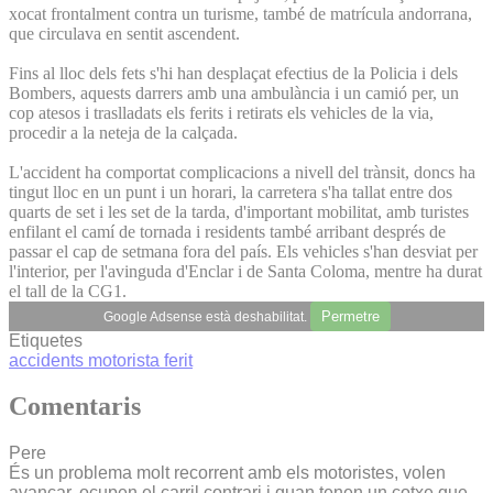
xocat frontalment contra un turisme, també de matrícula andorrana,
que circulava en sentit ascendent.
Fins al lloc dels fets s'hi han desplaçat efectius de la Policia i dels
Bombers, aquests darrers amb una ambulància i un camió per, un
cop atesos i traslladats els ferits i retirats els vehicles de la via,
procedir a la neteja de la calçada.
L'accident ha comportat complicacions a nivell del trànsit, doncs ha
tingut lloc en un punt i un horari, la carretera s'ha tallat entre dos
quarts de set i les set de la tarda, d'important mobilitat, amb turistes
enfilant el camí de tornada i residents també arribant després de
passar el cap de setmana fora del país. Els vehicles s'han desviat per
l'interior, per l'avinguda d'Enclar i de Santa Coloma, mentre ha durat
el tall de la CG1.
Permetre
Google Adsense està deshabilitat.
Etiquetes
accidents
motorista
ferit
Comentaris
Pere
És un problema molt recorrent amb els motoristes, volen
avançar, ocupen el carril contrari i quan tenen un cotxe que