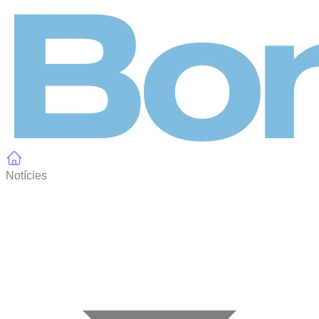
Panell de gestió de galetes
Notícies