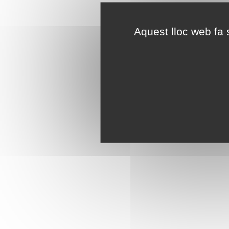
Aquest lloc web fa s