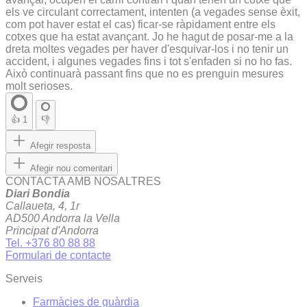
els ve circulant correctament, intenten (a vegades sense èxit,
com pot haver estat el cas) ficar-se ràpidament entre els
cotxes que ha estat avançant. Jo he hagut de posar-me a la
dreta moltes vegades per haver d'esquivar-los i no tenir un
accident, i algunes vegades fins i tot s'enfaden si no ho fas.
Això continuarà passant fins que no es prenguin mesures
molt serioses.
👍
1
👎
Afegir resposta
Afegir nou comentari
CONTACTA AMB NOSALTRES
Diari Bondia
Callaueta, 4, 1r
AD500 Andorra la Vella
Principat d'Andorra
Tel. +376 80 88 88
Formulari de contacte
Serveis
Farmàcies de guàrdia