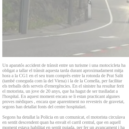
Un aparatós accident de trànsit entre un turisme i una motocicleta ha
obligat a tallar el trànsit aquesta tarda durant aproximadament mitja
hora a la CG1 en el seu tram comprès entre la rotonda de Prat Salit
(també coneguda com la del Viena) i la de la Comella, per facilitar
els treballs dels serveis d'emergències. En el sinistre ha resultar ferit
el motorista, un jove de 20 anys, que ha hagut de ser traslladat a
l'hospital. En aquest moment encara se li estan practicant algunes
proves mèdiques , encara que aparentment no revesteix de gravetat,
segons han detallat fonts del centre hospitalari.
Segons ha detallat la Policia en un comunicat, el motorista circulava
en sentit descendent quan ha envaït el carril central, que en aquell
moment estava habilitat en sentit pujada, per fer un avançament i ha