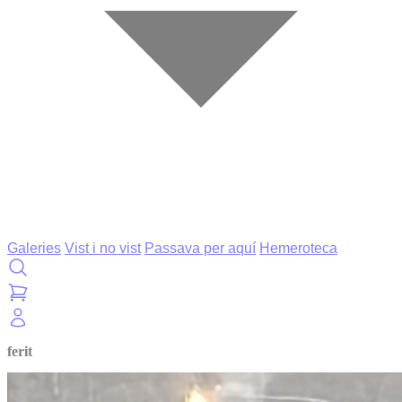
Galeries
Vist i no vist
Passava per aquí
Hemeroteca
ferit