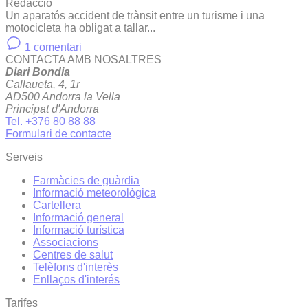
Redacció
Un aparatós accident de trànsit entre un turisme i una
motocicleta ha obligat a tallar...
1 comentari
CONTACTA AMB NOSALTRES
Diari Bondia
Callaueta, 4, 1r
AD500 Andorra la Vella
Principat d'Andorra
Tel. +376 80 88 88
Formulari de contacte
Serveis
Farmàcies de guàrdia
Informació meteorològica
Cartellera
Informació general
Informació turística
Associacions
Centres de salut
Telèfons d'interès
Enllaços d'interés
Tarifes