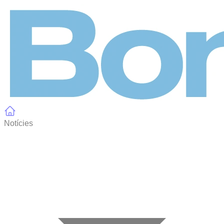
Panell de gestió de galetes
Notícies