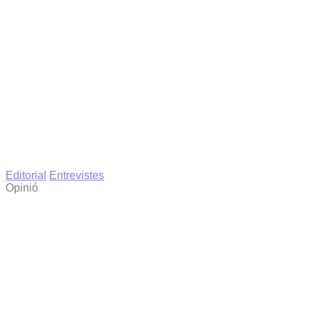
Editorial
Entrevistes
Opinió