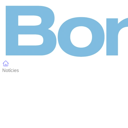
Panell de gestió de galetes
Notícies