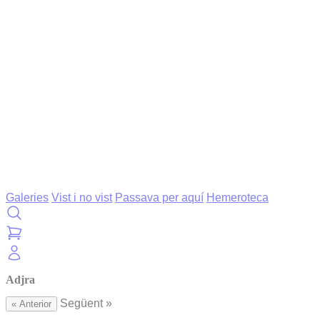
Galeries
Vist i no vist
Passava per aquí
Hemeroteca
Adjra
Següent »
« Anterior