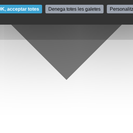
K, acceptar totes
Denega totes les galetes
Personalit