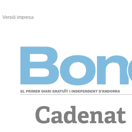
Versió impresa