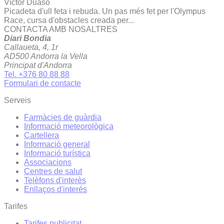
Víctor Duaso
Picadeta d'ull feta i rebuda. Un pas més fet per l'Olympus
Race, cursa d'obstacles creada per...
CONTACTA AMB NOSALTRES
Diari Bondia
Callaueta, 4, 1r
AD500 Andorra la Vella
Principat d'Andorra
Tel. +376 80 88 88
Formulari de contacte
Serveis
Farmàcies de guàrdia
Informació meteorològica
Cartellera
Informació general
Informació turística
Associacions
Centres de salut
Telèfons d'interès
Enllaços d'interés
Tarifes
Tarifes publicitat