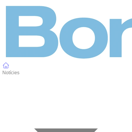
Panell de gestió de galetes
Notícies