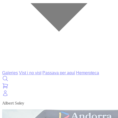
Galeries
Vist i no vist
Passava per aquí
Hemeroteca
Albert Soley