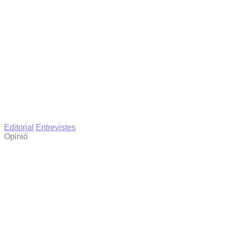
Editorial
Entrevistes
Opinió