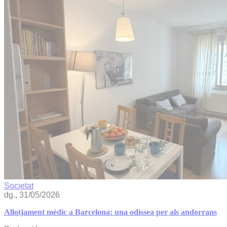
Societat
dg., 31/05/2026
Allotjament mèdic a Barcelona: una odissea per als andorrans