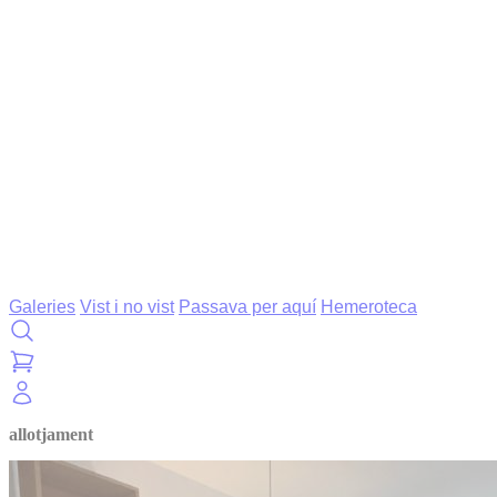
Galeries
Vist i no vist
Passava per aquí
Hemeroteca
allotjament