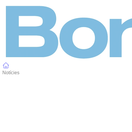
Panell de gestió de galetes
Notícies