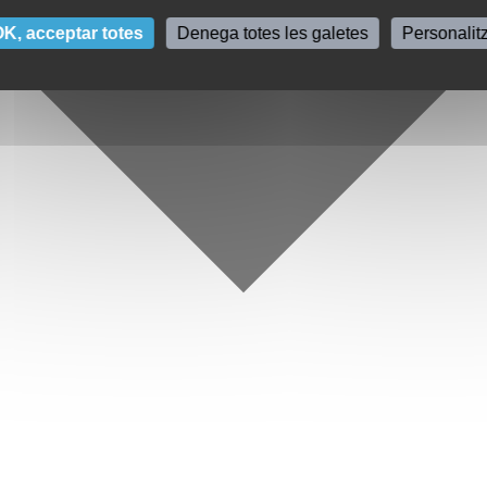
K, acceptar totes
Denega totes les galetes
Personalit