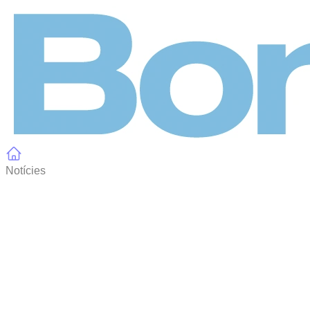
Panell de gestió de galetes
Notícies