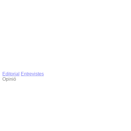
Editorial
Entrevistes
Opinió