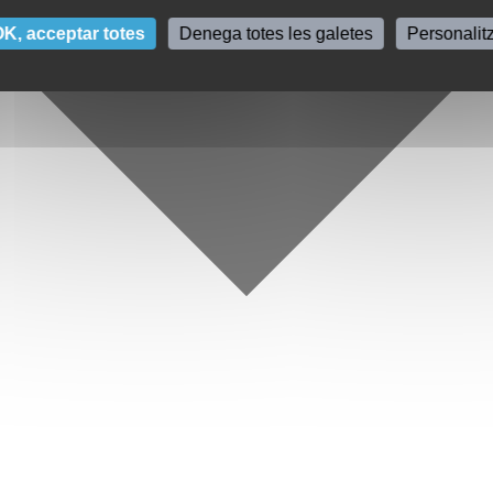
K, acceptar totes
Denega totes les galetes
Personalit