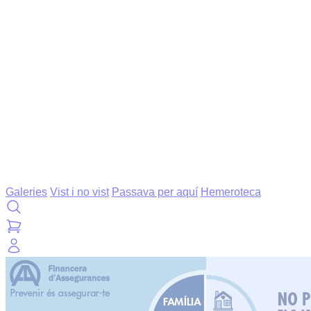
Galeries
Vist i no vist
Passava per aquí
Hemeroteca