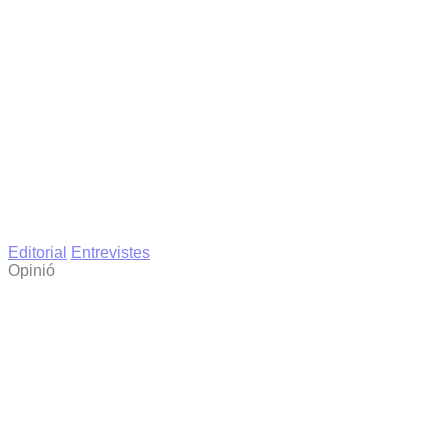
Editorial
Entrevistes
Opinió