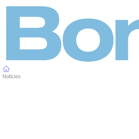
Panell de gestió de galetes
Notícies