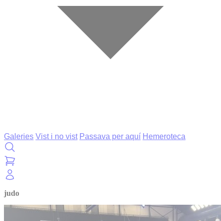
Galeries
Vist i no vist
Passava per aquí
Hemeroteca
judo