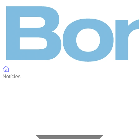
Panell de gestió de galetes
Notícies