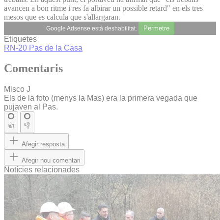
avancen a bon ritme i res fa albirar un possible retard" en els tres
mesos que es calcula que s'allargaran.
Permetre
Google Adsense està deshabilitat.
Etiquetes
RN-20
Pas de la Casa
Comentaris
Misco J
Els de la foto (menys la Mas) era la primera vegada que
pujaven al Pas.
👍
👎
Afegir resposta
Afegir nou comentari
Notícies relacionades