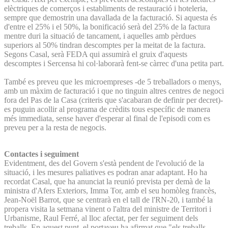
elèctriques de comerços i establiments de restauració i hoteleria,
sempre que demostrin una davallada de la facturació. Si aquesta és
d'entre el 25% i el 50%, la bonificació serà del 25% de la factura
mentre duri la situació de tancament, i aquelles amb pèrdues
superiors al 50% tindran descomptes per la meitat de la factura.
Segons Casal, serà FEDA qui assumirà el gruix d'aquests
descomptes i Sercensa hi col·laborarà fent-se càrrec d'una petita part.
També es preveu que les microempreses -de 5 treballadors o menys,
amb un màxim de facturació i que no tinguin altres centres de negoci
fora del Pas de la Casa (criteris que s'acabaran de definir per decret)-
es puguin acollir al programa de crèdits tous específic de manera
més immediata, sense haver d'esperar al final de l'episodi com es
preveu per a la resta de negocis.
Contactes i seguiment
Evidentment, des del Govern s'està pendent de l'evolució de la
situació, i les mesures paliatives es podran anar adaptant. Ho ha
recordat Casal, que ha anunciat la reunió prevista per demà de la
ministra d'Afers Exteriors, Imma Tor, amb el seu homòleg francès,
Jean-Noël Barrot, que se centrarà en el tall de l'RN-20, i també la
propera visita la setmana vinent o l'altra del ministre de Territori i
Urbanisme, Raul Ferré, al lloc afectat, per fer seguiment dels
treballs. En aquest punt, el portaveu ha afirmat que "els treballs