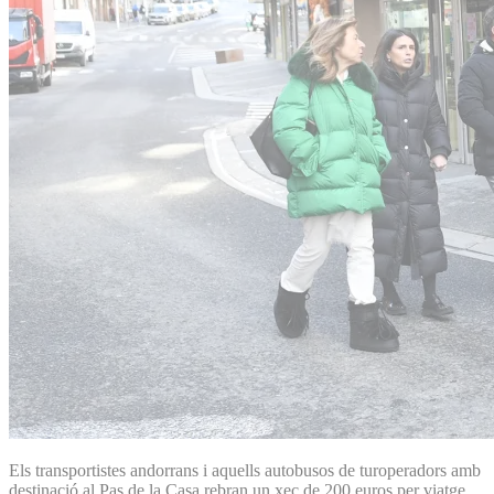
Els transportistes andorrans i aquells autobusos de turoperadors amb
destinació al Pas de la Casa rebran un xec de 200 euros per viatge.