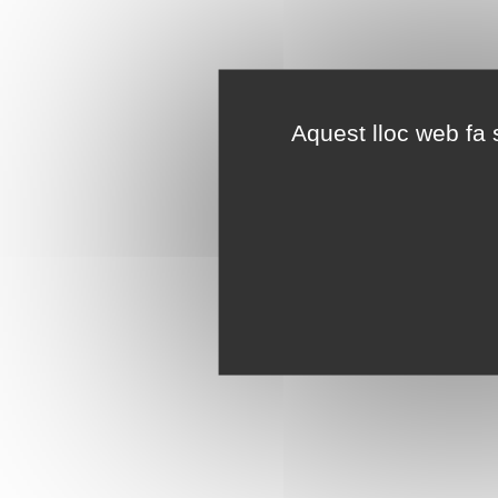
Aquest lloc web fa s