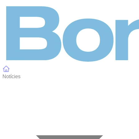
Panell de gestió de galetes
Notícies