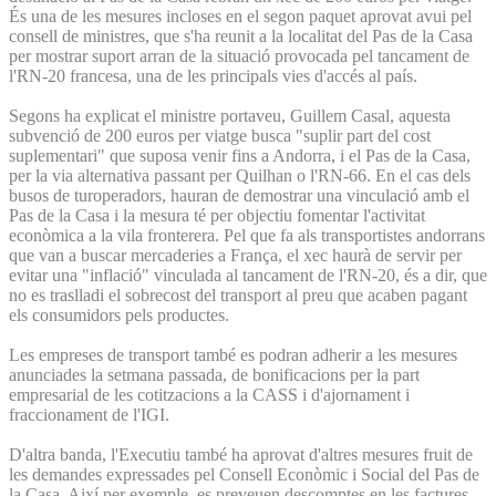
És una de les mesures incloses en el segon paquet aprovat avui pel
consell de ministres, que s'ha reunit a la localitat del Pas de la Casa
per mostrar suport arran de la situació provocada pel tancament de
l'RN-20 francesa, una de les principals vies d'accés al país.
Segons ha explicat el ministre portaveu, Guillem Casal, aquesta
subvenció de 200 euros per viatge busca "suplir part del cost
suplementari" que suposa venir fins a Andorra, i el Pas de la Casa,
per la via alternativa passant per Quilhan o l'RN-66. En el cas dels
busos de turoperadors, hauran de demostrar una vinculació amb el
Pas de la Casa i la mesura té per objectiu fomentar l'activitat
econòmica a la vila fronterera. Pel que fa als transportistes andorrans
que van a buscar mercaderies a França, el xec haurà de servir per
evitar una "inflació" vinculada al tancament de l'RN-20, és a dir, que
no es traslladi el sobrecost del transport al preu que acaben pagant
els consumidors pels productes.
Les empreses de transport també es podran adherir a les mesures
anunciades la setmana passada, de bonificacions per la part
empresarial de les cotitzacions a la CASS i d'ajornament i
fraccionament de l'IGI.
D'altra banda, l'Executiu també ha aprovat d'altres mesures fruit de
les demandes expressades pel Consell Econòmic i Social del Pas de
la Casa. Així per exemple, es preveuen descomptes en les factures