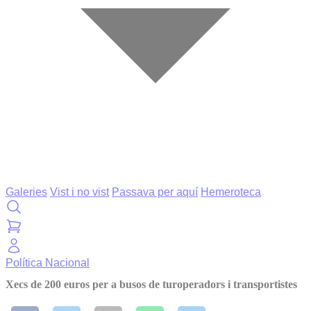
Galeries
Vist i no vist
Passava per aquí
Hemeroteca
Política
Nacional
Xecs de 200 euros per a busos de turoperadors i transportistes