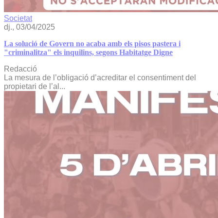
Societat
dj., 03/04/2025
La solució de Govern no acaba amb els pisos pastera i
"criminalitza" els inquilins, segons Habitatge Digne
Redacció
La mesura de l’obligació d’acreditar el consentiment del
propietari de l’al...