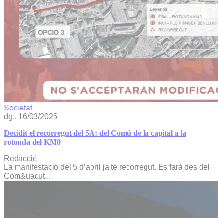
Societat
dg., 16/03/2025
Decidit el recorregut del 5A: del Comú de la capital a la
rotonda del KM0
Redacció
La manifestació del 5 d’abril ja té recorregut. Es farà des del
Com&uacut...