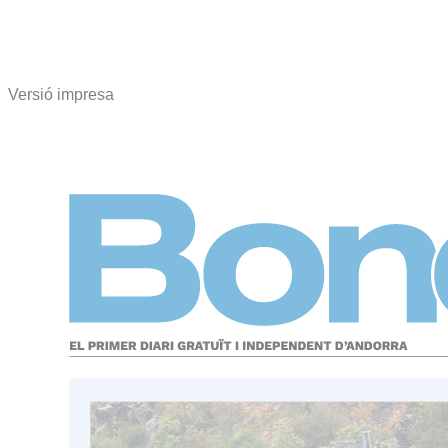
Versió impresa