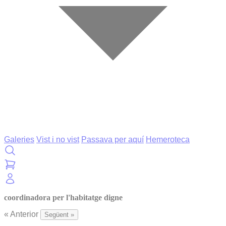
Galeries
Vist i no vist
Passava per aquí
Hemeroteca
coordinadora per l'habitatge digne
« Anterior
Següent »