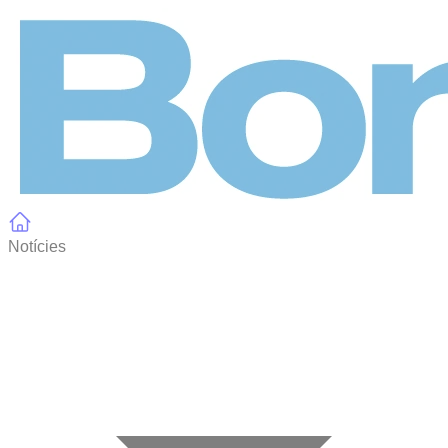
Panell de gestió de galetes
Notícies