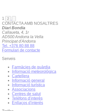
1
2
CONTACTA AMB NOSALTRES
Diari Bondia
Callaueta, 4, 1r
AD500 Andorra la Vella
Principat d'Andorra
Tel. +376 80 88 88
Formulari de contacte
Serveis
Farmàcies de guàrdia
Informació meteorològica
Cartellera
Informació general
Informació turística
Associacions
Centres de salut
Telèfons d'interès
Enllaços d'interés