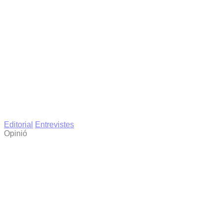
Editorial
Entrevistes
Opinió