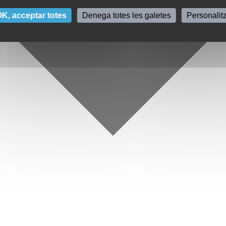
K, acceptar totes
Denega totes les galetes
Personalit