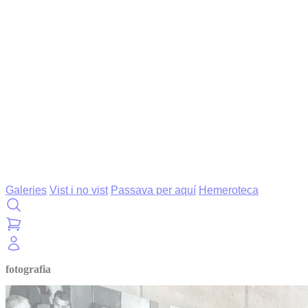
Galeries
Vist i no vist
Passava per aquí
Hemeroteca
fotografia