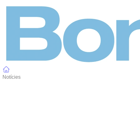
Panell de gestió de galetes
Notícies