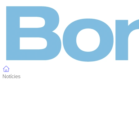
Panell de gestió de galetes
Notícies