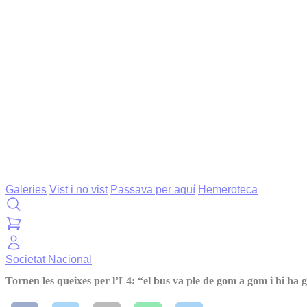
Galeries
Vist i no vist
Passava per aquí
Hemeroteca
Societat
Nacional
Tornen les queixes per l’L4: “el bus va ple de gom a gom i hi ha 