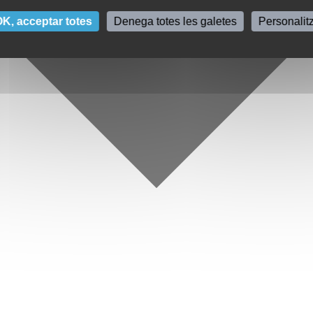
K, acceptar totes
Denega totes les galetes
Personalit