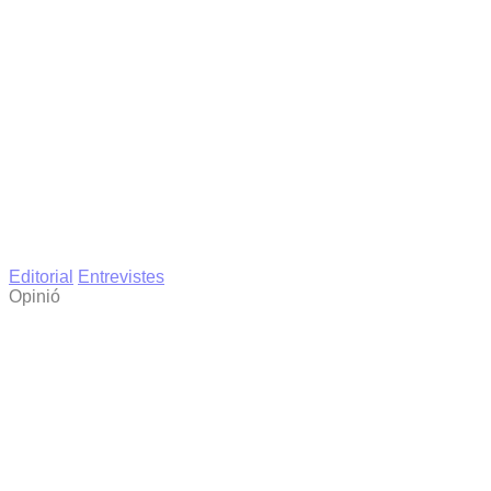
Editorial
Entrevistes
Opinió