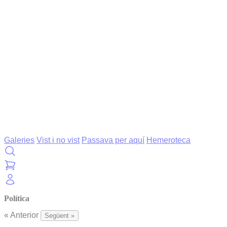
Galeries
Vist i no vist
Passava per aquí
Hemeroteca
Política
« Anterior
Següent »