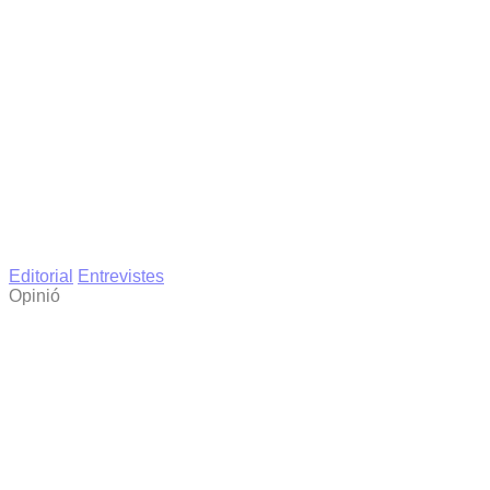
Editorial
Entrevistes
Opinió