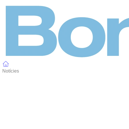
Panell de gestió de galetes
Notícies