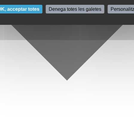
K, acceptar totes
Denega totes les galetes
Personalit