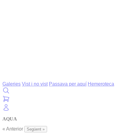
Galeries
Vist i no vist
Passava per aquí
Hemeroteca
AQUA
« Anterior
Següent »