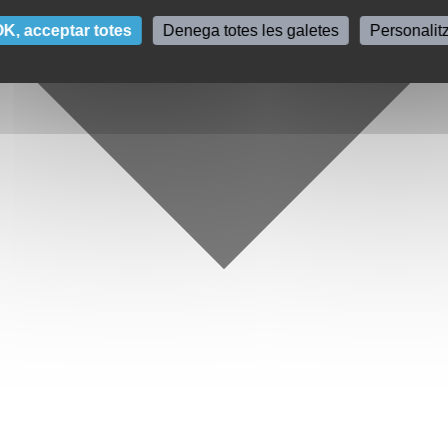
K, acceptar totes
Denega totes les galetes
Personalit