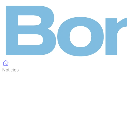
Panell de gestió de galetes
Notícies