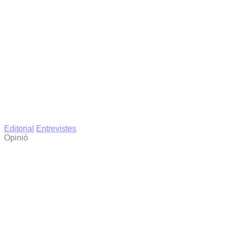
Editorial
Entrevistes
Opinió