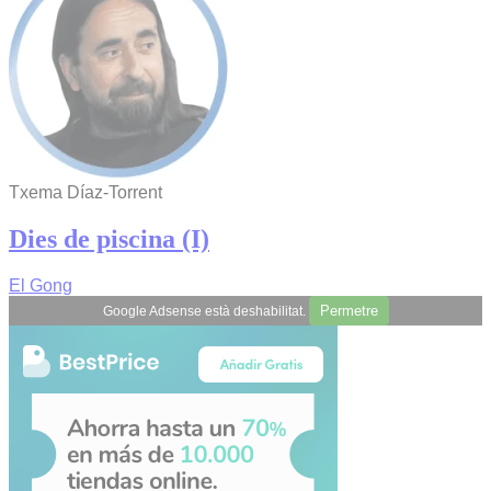
Txema Díaz-Torrent
Dies de piscina (I)
El Gong
Permetre
Google Adsense està deshabilitat.