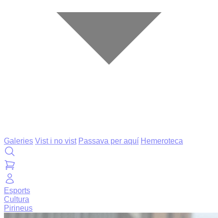
Galeries
Vist i no vist
Passava per aquí
Hemeroteca
Esports
Cultura
Pirineus