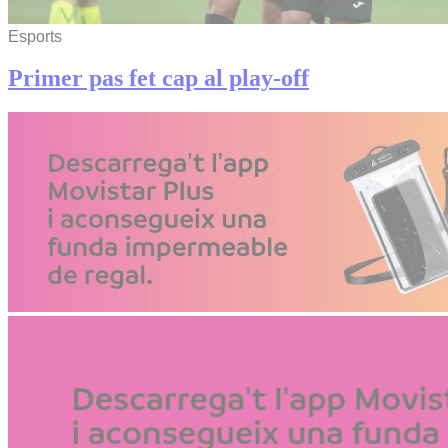
Esports
Primer pas fet cap al play-off