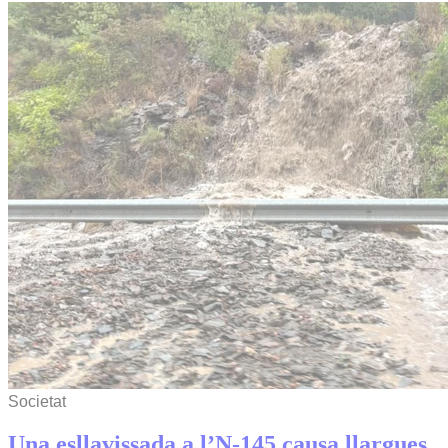
Societat
Una esllavissada a l’N-145 causa llargues