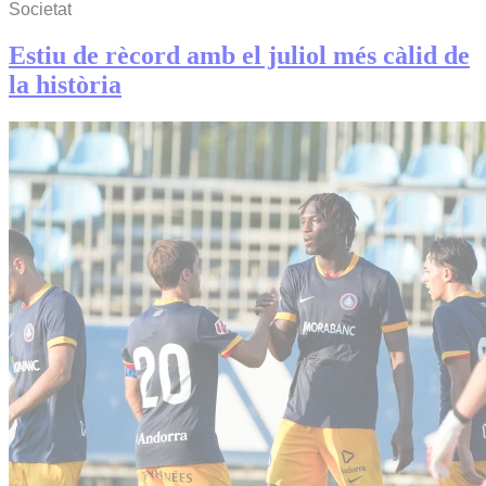
Societat
Estiu de rècord amb el juliol més càlid de
la història