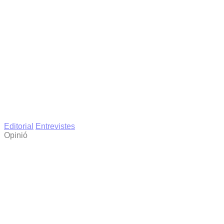
Editorial
Entrevistes
Opinió