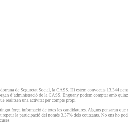
Andorrana de Seguretat Social, la CASS. Hi estem convocats 13.344 pensi
l’òrgan d’administració de la CASS. Enguany podem comptar amb quinze c
 que realitzen una activitat per compte propi.
 tingut força informació de totes les candidatures. Alguns pensaran que 
t repetir la participació del només 3,37% dels cotitzants. No ens ho po
xcuses.