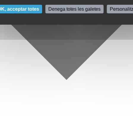
K, acceptar totes
Denega totes les galetes
Personalit