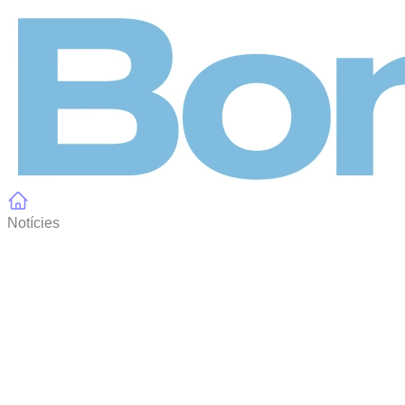
Panell de gestió de galetes
Notícies