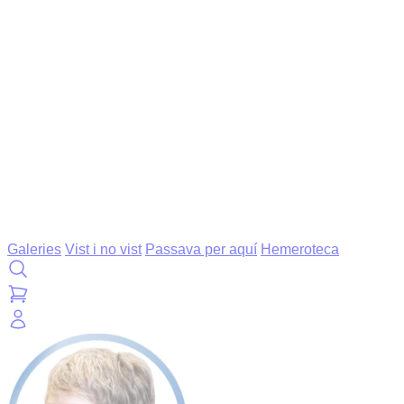
Galeries
Vist i no vist
Passava per aquí
Hemeroteca