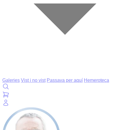
Galeries
Vist i no vist
Passava per aquí
Hemeroteca