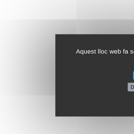
Aquest lloc web fa se
D