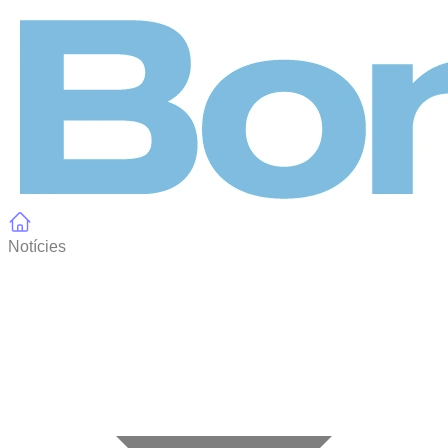
Panell de gestió de galetes
Notícies