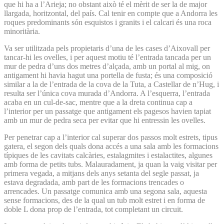
que hi ha a l’Arieja; no obstant això té el mèrit de ser la de major
llargada, horitzontal, del país. Cal tenir en compte que a Andorra les
roques predominants són esquistos i granits i el calcari és una roca
minoritària.
Va ser utilitzada pels propietaris d’una de les cases d’Aixovall per
tancar-hi les ovelles, i per aquest motiu té l’entrada tancada per un
mur de pedra d’uns dos metres d’alçada, amb un portal al mig, on
antigament hi havia hagut una portella de fusta; és una composició
similar a la de l’entrada de la cova de la Tuta, a Castellar de n’Hug, i
resulta ser l’única cova murada d’Andorra. A l’esquerra, l’entrada
acaba en un cul-de-sac, mentre que a la dreta continua cap a
l’interior per un passatge que antigament els pagesos havien tapiat
amb un mur de pedra seca per evitar que hi entressin les ovelles.
Per penetrar cap a l’interior cal superar dos passos molt estrets, tipus
gatera, el segon dels quals dona accés a una sala amb les formacions
típiques de les cavitats calcàries, estalagmites i estalactites, algunes
amb forma de petits tubs. Malauradament, ja quan la vaig visitar per
primera vegada, a mitjans dels anys setanta del segle passat, ja
estava degradada, amb part de les formacions trencades o
arrencades. Un passatge comunica amb una segona sala, aquesta
sense formacions, des de la qual un tub molt estret i en forma de
doble L dona prop de l’entrada, tot completant un circuit.