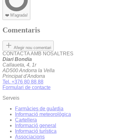
❤️
M'agrada!
Comentaris
Afegir nou comentari
CONTACTA AMB NOSALTRES
Diari Bondia
Callaueta, 4, 1r
AD500 Andorra la Vella
Principat d'Andorra
Tel. +376 80 88 88
Formulari de contacte
Serveis
Farmàcies de guàrdia
Informació meteorològica
Cartellera
Informació general
Informació turística
Associacions