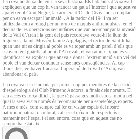
La cova no deixa de tenir la seva història. Els habitants d’Aixovall
expliquen que un cop hi van tancar un gat a l’interior i que aquest va
aparèixer al Grau Negre, la carretera d’Os de Civís –pots comptar
per on es va escapar l’animaló–. A la tardor del 1944 va ser
utilitzada com a refugi per un grup de maquis antifranquistes, en el
decurs de les operacions secundàries que van acompanyar la invasió
de la Vall d’Aran i la gent del país recordava veure-hi la llum de
fogueres a la nit. Mossèn Jaume Argelagós, el rector de Sant Julià,
quan una nit es dirigia al poble es va topar amb un parell d’ells que
estaven fent guàrdia al pont d’Aixovall, el van aturar i quan es va
identificar i va explicar que anava a donar l’extremunció a un veí del
poble el van deixar continuar sense més conseqüències. Al cap
d’uns dies, en haver fracassat l’operació de la Vall d’Aran, van
abandonar el país.
La cova va ser estudiada per primer cop per membres de la secció
d’espeleologia del Club Pirinenc Andorra, a finals dels noranta. El
seu accés és força difícil, ja que té passatges molt estrets, motiu pel
qual la seva visita només és recomanable per a espeleòlegs experts.
A més a més, com sempre cal fer en visitar espais del nostre
patrimoni natural o cultural, cal ser el màxim de respectuós i
mantenir net l’espai i el seu entorn, cosa que en aquest cas no
sempre ha estat així.